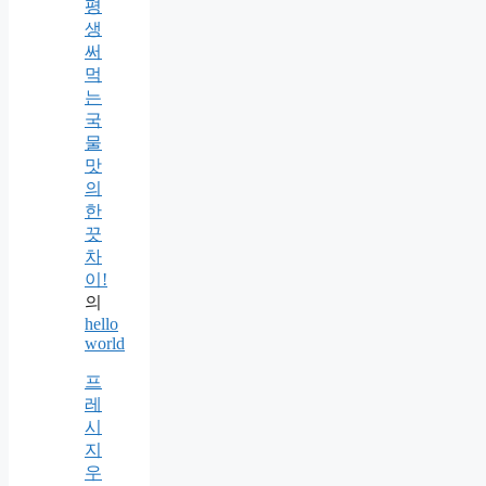
평
생
써
먹
는
국
물
맛
의
한
끗
차
이!
의
hello
world
프
레
시
지
우