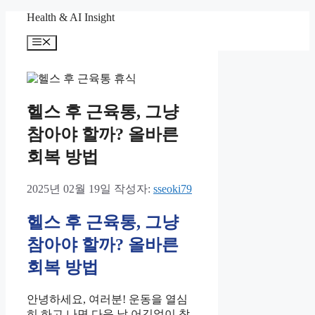
컨
Health & AI Insight
텐
메
츠
뉴
로
건
너
뛰
헬스 후 근육통, 그냥
기
참아야 할까? 올바른
회복 방법
2025년 02월 19일
작성자:
sseoki79
헬스 후 근육통, 그냥
참아야 할까? 올바른
회복 방법
안녕하세요, 여러분! 운동을 열심
히 하고 나면 다음 날 어김없이 찾