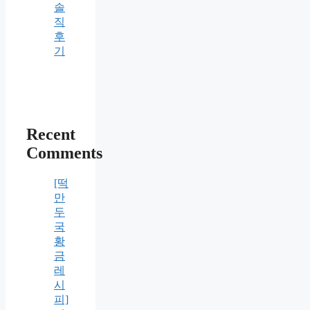
솔
직
후
기
Recent
Comments
[떡
만
두
국
황
금
레
시
피]