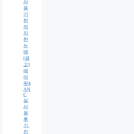
사
용
기
한
까
지
한
눈
에
[광
고]
에
어
팟4
AN
C
실
사
용
후
기,
진