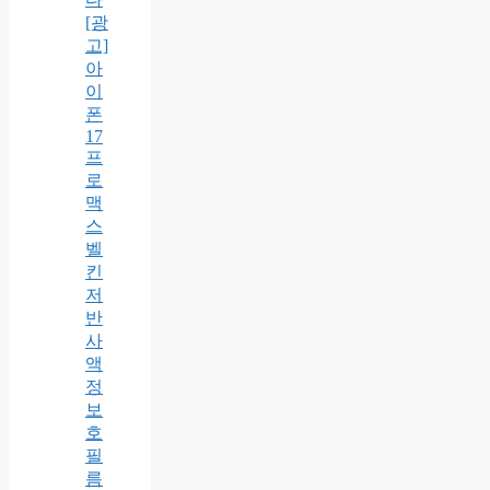
[광
고]
아
이
폰
17
프
로
맥
스
벨
킨
저
반
사
액
정
보
호
필
름