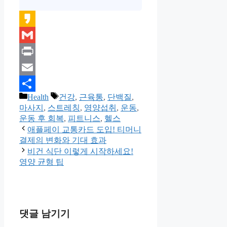
Kakao
Gmail
Print
Email
카
태
Health
건강
,
근육통
,
단백질
,
Share
테
그
마사지
,
스트레칭
,
영양섭취
,
운동
,
고
운동 후 회복
,
피트니스
,
헬스
리
애플페이 교통카드 도입! 티머니
결제의 변화와 기대 효과
비건 식단 이렇게 시작하세요!
영양 균형 팁
댓글 남기기