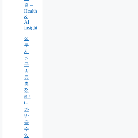
결 –
Health
&
AI
Insight
정
부
지
원
금
종
류
총
정
리!
내
가
받
을
수
있