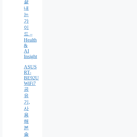
끝
내
는
가
이
드 –
Health
&
AI
Insight
ASUS
RT-
BE92U
WiFi7
공
유
기,
사
용
해
본
솔