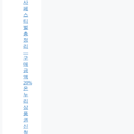
사
페
스
티
벌
총
정
리
—
구
매
금
액
20%
온
누
리
상
품
권
신
청