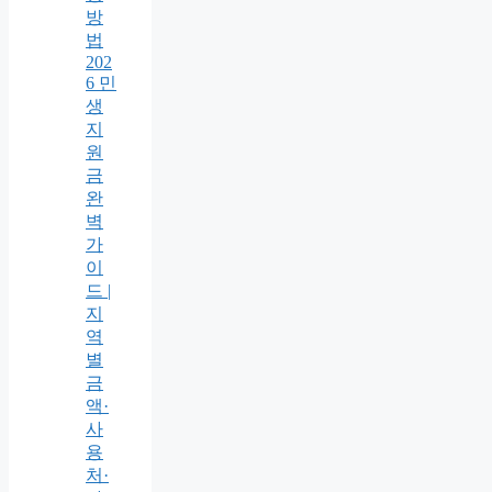
방
법
202
6 민
생
지
원
금
완
벽
가
이
드 |
지
역
별
금
액·
사
용
처·