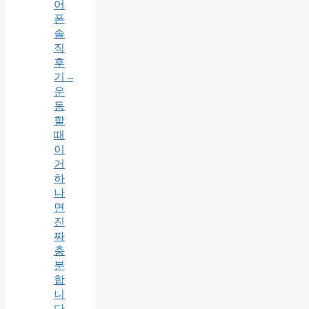
어
폰
솔
직
후
기 –
운
동
할
때
이
거
하
나
면
진
짜
충
분
합
니
다