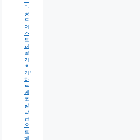
무
타
공
도
어
스
토
퍼
설
치
후
기!
하
루
앤
코
말
발
굽
으
로
해