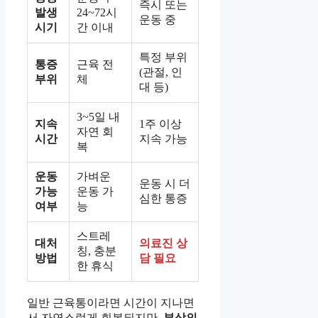
즉시 또는
발생
24~72시
운동 중
시기
간 이내
특정 부위
통증
근육 전
(관절, 인
부위
체
대 등)
3~5일 내
지속
1주 이상
자연 회
시간
지속 가능
복
운동
가벼운
운동 시 더
가능
운동 가
심한 통증
여부
능
스트레
대처
의료진 상
칭, 충분
방법
담 필요
한 휴식
일반 근육통이라면 시간이 지나면
서 자연스럽게 회복되지만,
부상의