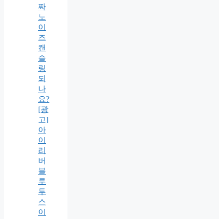
짜
노
이
즈
캔
슬
링
되
나
요?
[광
고]
아
이
리
버
블
루
투
스
이