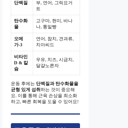
단백질
부, 연어, 그릭요거
트
탄수화
고구마, 현미, 바나
물
나, 통밀빵
오메
연어, 참치, 견과류,
가-3
치아씨드
비타민
우유, 치즈, 시금치,
D & 칼
달걀노른자
슘
운동 후에는
단백질과 탄수화물을
균형 있게 섭취
하는 것이 중요해
요. 이를 통해 근육 손상을 최소화
하고, 빠른 회복을 도울 수 있어요!