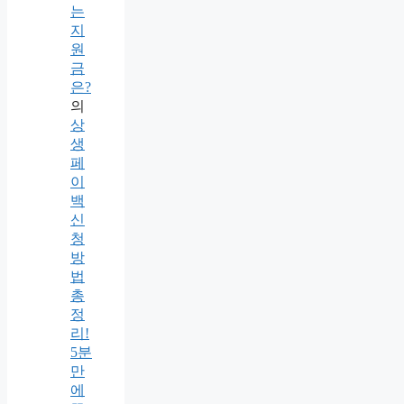
는
지
원
금
은?
의
상
생
페
이
백
신
청
방
법
총
정
리!
5분
만
에