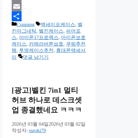
Print
Email
카
태
Coupang
맥세이프케이스
,
벨
Share
테
그
킨마그네틱
,
벨킨케이스
,
쉬어포
고
스
,
아이폰17프로맥스
,
아이폰보호
리
케이스
,
카메라버튼보호
,
쿠팡추천
템
,
투명케이스추천
,
휴대폰액세서
리
댓글 남기기
[광고]벨킨 7in1 멀티
허브 하나로 데스크셋
업 종결했네요 ㅋㅋㅋ
2026년 03월 04일
2026년 03월 02일
작성자:
sseoki79