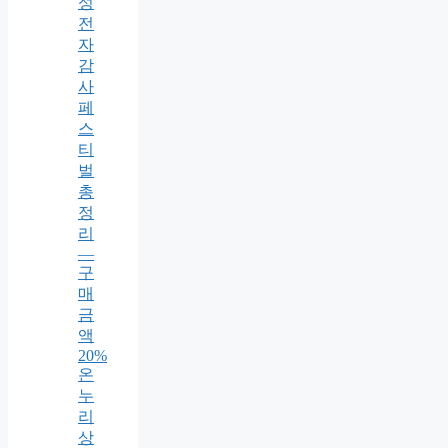
성
전
자
감
사
페
스
티
벌
총
정
리
—
구
매
금
액
20%
온
누
리
상