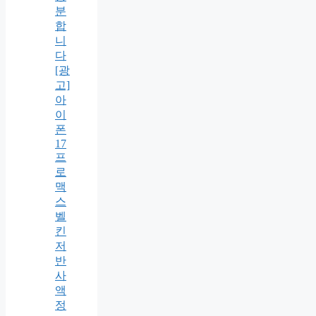
분
합
니
다
[광
고]
아
이
폰
17
프
로
맥
스
벨
킨
저
반
사
액
정