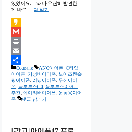
있었어요. 그러다 우연히 발견한
게 바로 …
더 읽기
Kakao
Gmail
Print
Email
카
태
Coupang
ANC이어폰
,
C타입
Share
테
그
이어폰
,
가성비이어폰
,
노이즈캔슬
고
링이어폰
,
러닝이어폰
,
무선이어
리
폰
,
블루투스6.0
,
블루투스이어폰
추천
,
아이리버이어폰
,
운동용이어
폰
댓글 남기기
[광고]아이폰17 프로