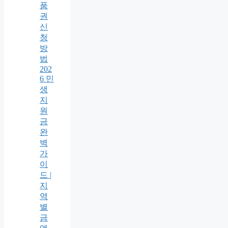
품
권
신
청
방
법
202
6 민
생
지
원
금
완
벽
가
이
드 |
지
역
별
금