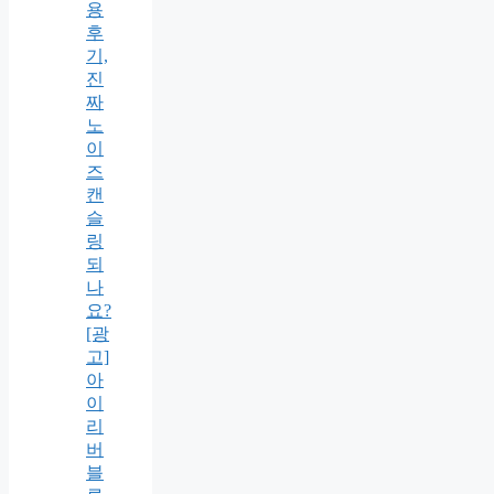
용
후
기,
진
짜
노
이
즈
캔
슬
링
되
나
요?
[광
고]
아
이
리
버
블