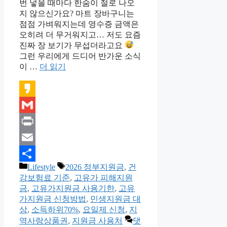
번 넣을 때마다 한숨이 절로 나오
지 않으신가요? 마트 장바구니는
점점 가벼워지는데 영수증 금액은
오히려 더 무거워지고… 저도 요즘
진짜 장 보기가 무섭더라고요
그런 우리에게 드디어 반가운 소식
이 …
더 읽기
Kakao
Gmail
Print
Email
카
태
Lifestyle
2026 정부지원금
,
건
Share
테
그
강보험료 기준
,
고유가 피해지원
고
금
,
고유가지원금 사용기한
,
고유
리
가지원금 신청방법
,
민생지원금 대
상
,
소득하위70%
,
요일제 신청
,
지
역사랑상품권
,
지원금 사용처
댓