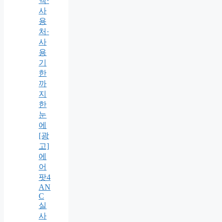
액·
사
용
처·
사
용
기
한
까
지
한
눈
에
[광
고]
에
어
팟4
AN
C
실
사