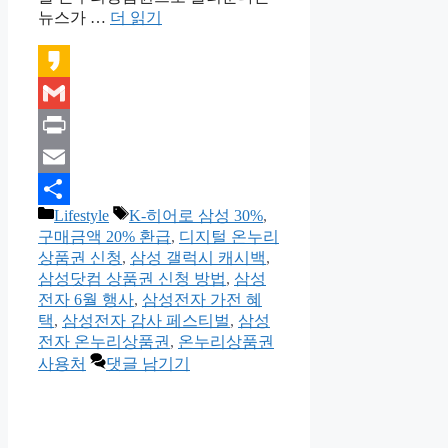
뉴스가 …
더 읽기
Kakao
Gmail
Print
Email
카
태
Lifestyle
K-히어로 삼성 30%
,
Share
테
그
구매금액 20% 환급
,
디지털 온누리
고
상품권 신청
,
삼성 갤럭시 캐시백
,
리
삼성닷컴 상품권 신청 방법
,
삼성
전자 6월 행사
,
삼성전자 가전 혜
택
,
삼성전자 감사 페스티벌
,
삼성
전자 온누리상품권
,
온누리상품권
사용처
댓글 남기기