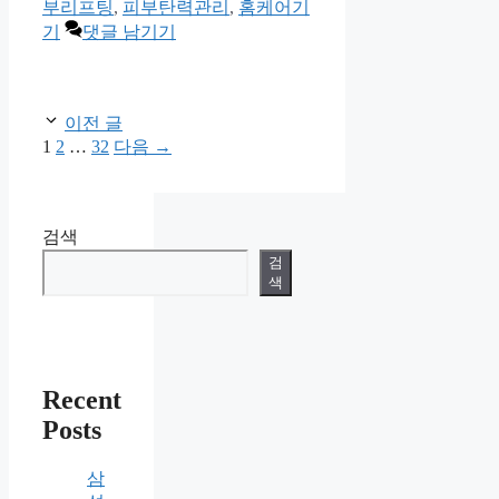
리
부리프팅
,
피부탄력관리
,
홈케어기
기
댓글 남기기
이전 글
페
페
페
1
2
…
32
다음
→
이
이
이
지
지
지
검색
검
색
Recent
Posts
삼