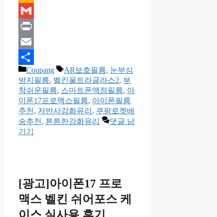
Kakao
Gmail
Print
Email
카
태
Coupang
AR보호필름
,
눈부심
Share
테
그
방지필름
,
벨킨울트라글라스2
,
부
고
착쉬운필름
,
스마트폰액정필름
,
아
리
이폰17프로맥스필름
,
아이폰필름
추천
,
저반사강화유리
,
쿠팡로켓배
송추천
,
튼튼한강화유리
댓글 남
기기
[광고]아이폰17 프로
맥스 벨킨 쉬어포스 케
이스 실사용 후기