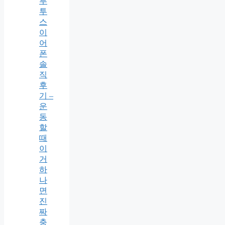
루
투
스
이
어
폰
솔
직
후
기 –
운
동
할
때
이
거
하
나
면
진
짜
충