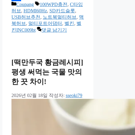
카
태
Coupang
100WPD충전
,
C타입
Share
테
그
허브
,
HDMI60Hz
,
SD카드슬롯
,
고
USB허브추천
,
노트북멀티허브
,
맥
리
북허브
,
멀티포트어댑터
,
벨킨
,
벨
킨INC009bt
댓글 남기기
[떡만두국 황금레시피]
평생 써먹는 국물 맛의
한 끗 차이!
2026년 02월 18일
작성자:
sseoki79