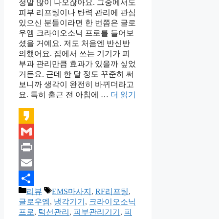
정말 많이 나오잖아요. 그중에서도
피부 리프팅이나 탄력 관리에 관심
있으신 분들이라면 한 번쯤은 글로
우엠 크라이오소닉 프로를 들어보
셨을 거예요. 저도 처음엔 반신반
의했어요. 집에서 쓰는 기기가 피
부과 관리만큼 효과가 있을까 싶었
거든요. 근데 한 달 정도 꾸준히 써
보니까 생각이 완전히 바뀌더라고
요. 특히 출근 전 아침에 …
더 읽기
Kakao
Gmail
Print
Email
카
태
리뷰
EMS마사지
,
RF리프팅
,
Share
테
그
글로우엠
,
냉각기기
,
크라이오소닉
고
프로
,
턱선관리
,
피부관리기기
,
피