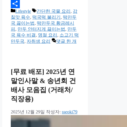
Email
카
태
Lifestyle
간단한 국물 요리
,
감
Share
테
그
칠맛 육수
,
떡국떡 불리기
,
떡만두
고
국 끓이는법
,
떡만두국 황금레시
리
피
,
만두 안터지게 끓이는법
,
만두
국 육수 비결
,
명절 요리
,
소고기 떡
만두국
,
자취생 요리
댓글 한 개
[무료 배포] 2025년 연
말인사말 & 송년회 건
배사 모음집 (거래처/
직장용)
2025년 12월 29일
작성자:
sseoki79