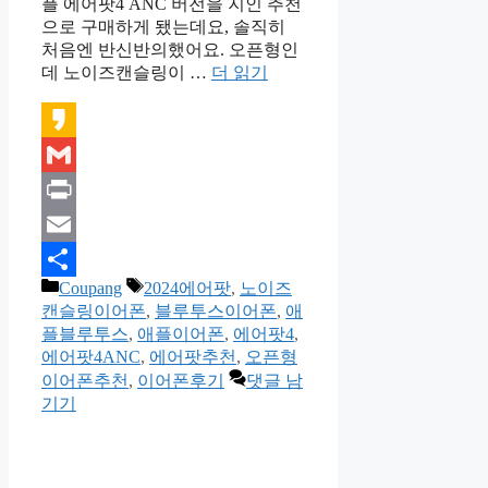
플 에어팟4 ANC 버전을 지인 추천
으로 구매하게 됐는데요, 솔직히
처음엔 반신반의했어요. 오픈형인
데 노이즈캔슬링이 …
더 읽기
Kakao
Gmail
Print
Email
카
태
Coupang
2024에어팟
,
노이즈
Share
테
그
캔슬링이어폰
,
블루투스이어폰
,
애
고
플블루투스
,
애플이어폰
,
에어팟4
,
리
에어팟4ANC
,
에어팟추천
,
오픈형
이어폰추천
,
이어폰후기
댓글 남
기기