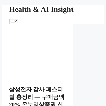
컨
Health & AI Insight
텐
츠
메
로
뉴
건
너
뛰
기
삼성전자 감사 페스티
벌 총정리 — 구매금액
20% 온누리상품권 신