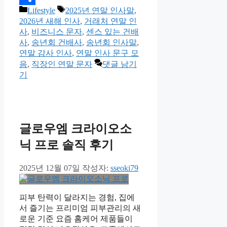
카
태
Lifestyle
2025년 연말 인사말
,
Share
테
그
2026년 새해 인사
,
거래처 연말 인
고
사
,
비즈니스 문자
,
센스 있는 건배
리
사
,
송년회 건배사
,
송년회 인사말
,
연말 감사 인사
,
연말 인사 문구 모
음
,
직장인 연말 문자
댓글 남기
기
글로우엠 크라이오소
닉 프로 솔직 후기
2025년 12월 07일
작성자:
sseoki79
피부 탄력이 달라지는 경험, 집에
서 즐기는 프리미엄 피부관리의 새
로운 기준 요즘 홈케어 제품들이